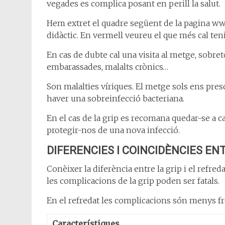
vegades es complica posant en perill la salut.
Hem extret el quadre següent de la pagina w
didàctic. En vermell veureu el que més cal ten
En cas de dubte cal una visita al metge, sobre
embarassades, malalts crònics…
Son malalties víriques. El metge sols ens presc
haver una sobreinfecció bacteriana.
En el cas de la grip es recomana quedar-se a c
protegir-nos de una nova infecció.
DIFERENCIES I COINCIDÈNCIES EN
Conèixer la diferència entre la grip i el refr
les complicacions de la grip poden ser fatals.
En el refredat les complicacions són menys 
Característique
s