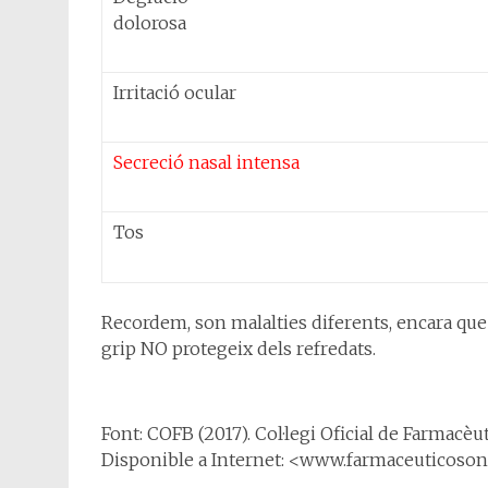
dolorosa
Irritació ocular
Secreció nasal intensa
Tos
Recordem, son malalties diferents, encara que 
grip NO protegeix dels refredats.
Font: COFB (2017). Col·legi Oficial de Farmacèut
Disponible a Internet: <www.farmaceuticoso