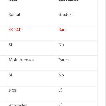
Sobtat
Gradual
o
o
38
-41
Rara
Sí
No
Molt intenses
Rares
Sí
No
Rars
Sí
A vegades
Sí